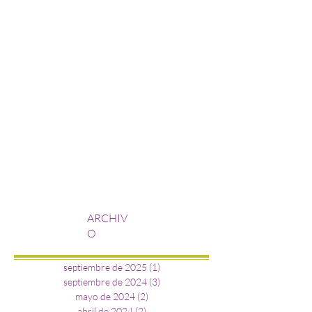
1 abr 2024
1 min de lectura
ATENCION PUERTO RICO Aguadilla- MARZO 2024
5 mar 2024
1 min de lectura
ATENCION PUERTO RICO Aguadilla- MARZO 2024
5 mar 2024
0 min de lectura
ARCHIV
O
septiembre de 2025
(1)
1 entrada
septiembre de 2024
(3)
3 entradas
mayo de 2024
(2)
2 entradas
abril de 2024
(2)
2 entradas